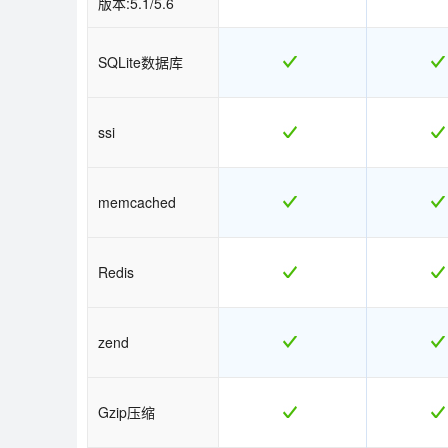
版本:5.1/5.6
SQLite数据库
ssi
memcached
Redis
zend
Gzip压缩