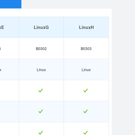
xE
LinuxG
LinuxH
4
B0302
B0303
x
Linux
Linux