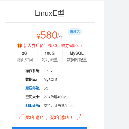
LinuxE型
580
送域名
¥
/
年
新人券后价：¥530，领券省50>>
2G
100G
MySQL
网页空间
每月流量
数据库配置
操作系统:
Linux
数据库:
MySQL5
赠送邮箱
:
5G
空间大小:
2G+赠送400M
SSL证书
:
支持，证书低至1元
买2年送1年，买3年送2年！