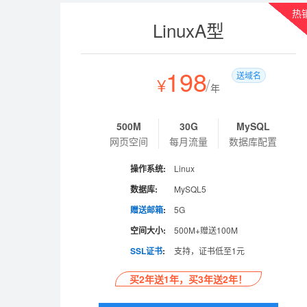
热
LinuxA型
198
送域名
¥
/
年
500M
30G
MySQL
网页空间
每月流量
数据库配置
操作系统:
Linux
数据库:
MySQL5
赠送邮箱
:
5G
空间大小:
500M+赠送100M
SSL证书
:
支持，证书低至1元
买2年送1年，买3年送2年！