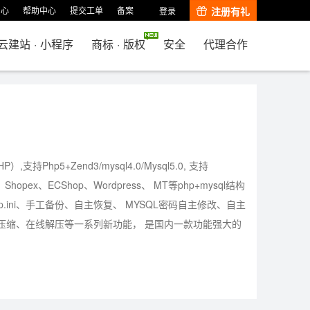
中心
帮助中心
提交工单
备案
注册有礼
登录
云建站
·
小程序
商标
·
版权
安全
代理合作
,支持Php5+Zend3/mysql4.0/Mysql5.0, 支持
p、Shopex、ECShop、Wordpress、 MT等php+mysql结构
p.ini、手工备份、自主恢复、 MYSQL密码自主修改、自主
压缩、在线解压等一系列新功能， 是国内一款功能强大的