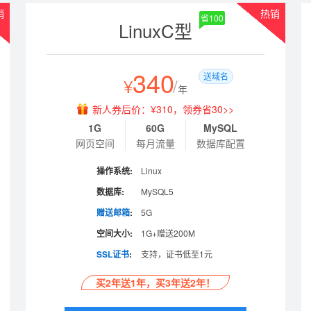
销
热销
省100
LinuxC型
340
送域名
¥
/
年
新人券后价：¥310，领券省30>>
1G
60G
MySQL
网页空间
每月流量
数据库配置
操作系统:
Linux
数据库:
MySQL5
赠送邮箱
:
5G
空间大小:
1G+赠送200M
SSL证书
:
支持，证书低至1元
买2年送1年，买3年送2年！