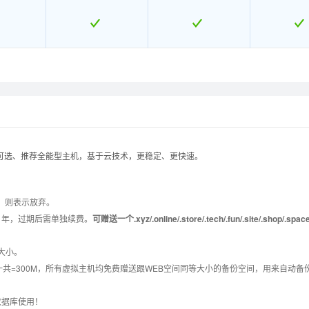
uxB
uxB
LinuxC
LinuxC
LinuxF
LinuxF
Linu
Linu
示可选、推荐全能型主机，基于云技术，更稳定、更快速。
1
1
B032
B032
B0301
B0301
B03
B03
，则表示放弃。
1年，过期后需单独续费。
可赠送一个.xyz/.online/.store/.tech/.fun/.site/.shop/.spa
享大小。
数据库一共=300M，所有虚拟主机均免费赠送跟WEB空间同等大小的备份空间，用来自动
数据库使用！