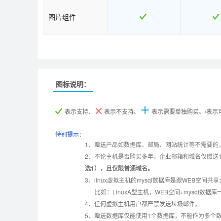
图片组件
图标说明：
产品名称
产品名称
LinuxA
LinuxA
Lin
Lin
表示支持、
表示不支持、
表示需要单独购买、/表
产品编号
产品编号
B030
B030
B03
B03
特别提示：
1、赠送产品如数据库、邮局、网站统计等不需要的
2、不论主机是否购买多年，企业邮箱和域名仅赠送
设置首页
数据定期备份
选1），且仅限普通域名。
3、linux虚拟主机的mysql数据库是跟WEB空间共
错误页面定义
数据自助恢复
比如：LinuxA型主机，WEB空间+mysql
4、任何虚拟主机用户都严禁发送垃圾邮件。
5、赠送数据库仅能使用1个数据库，不能作为多个