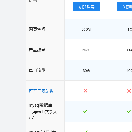
立即购买
立即
网页空间
500M
1
产品编号
B030
B03
单月流量
30G
40
可开子网站数
mysql数据库
（与web共享大
小）
mysql存储过程