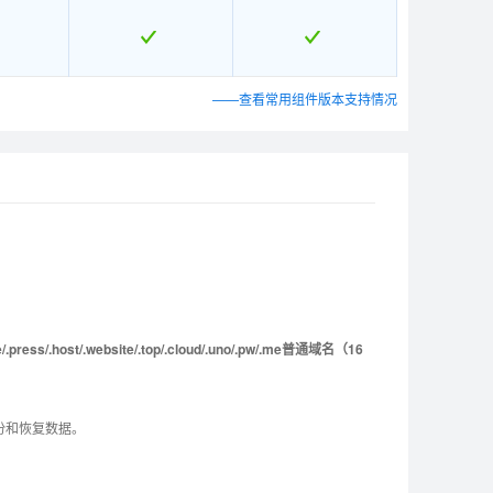
——查看常用组件版本支持情况
xE
xE
LinuxG
LinuxG
LinuxH
LinuxH
4
4
B0302
B0302
B0303
B0303
ce/.press/.host/.website/.top/.cloud/.uno/.pw/.me普通域名（16
备份和恢复数据。