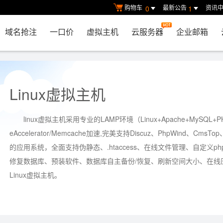
购物车
最新公告
资讯
0
1
域名抢注
一口价
虚拟主机
云服务器
企业邮箱
Linux虚拟主机
linux
虚拟主机
采用专业的LAMP环境（Linux+Apache+MySQL+PHP）
eAccelerator/Memcache加速,完美支持Discuz、PhpWind、CmsTo
的应用系统，全面支持伪静态、.htaccess、在线文件管理、自定义ph
修复数据库、预装软件、数据库自主备份/恢复、刷新空间大小、在线
Linux虚拟主机。