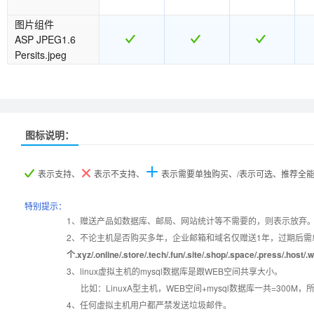
图片组件
ASP JPEG1.6
Persits.jpeg
推荐
推荐
图标说明：
产品名称
产品名称
集群普及型
集群普及型
集群进阶型
集群进阶型
集群增强型
集群增强型
集
集
表示支持、
表示不支持、
表示需要单独购买、/表示可选、推荐全
产品编号
产品编号
C001
C001
C002
C002
C003
C003
特别提示：
1、赠送产品如数据库、邮局、网站统计等不需要的，则表示放弃
2、不论主机是否购买多年，企业邮箱和域名仅赠送1年，过期后需
设置首页
数据定期备份
个.xyz/.online/.store/.tech/.fun/.site/.shop/.space/.pre
3、linux虚拟主机的mysql数据库是跟WEB空间共享大小。
错误页面定义
数据自助恢复
比如：LinuxA型主机，WEB空间+mysql数据库一共=3
4、任何虚拟主机用户都严禁发送垃圾邮件。