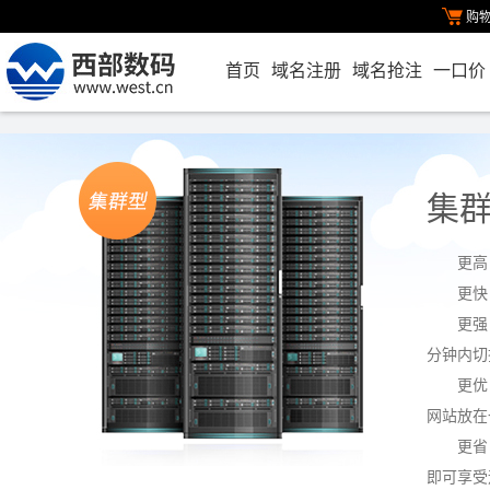
购
首页
域名注册
域名抢注
一口价
集
更高
更快
更强
分钟内切
更优
网站放在
更省
即可享受