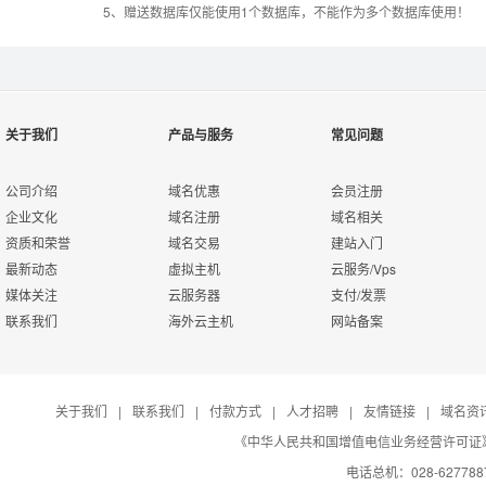
5、赠送数据库仅能使用1个数据库，不能作为多个数据库使用！
rar在线压缩
10重安全保障
免费预装软件
万兆防火墙系统
关于我们
产品与服务
常见问题
Urlrewrite
400服务电话
公司介绍
域名优惠
会员注册
企业文化
域名注册
域名相关
资质和荣誉
域名交易
建站入门
7*24小时在线有问
流量分析
最新动态
虚拟主机
云服务/Vps
必答
媒体关注
云服务器
支付/发票
联系我们
海外云主机
网站备案
7*24小时电话技术
访问统计
支持
关于我们
|
联系我们
|
付款方式
|
人才招聘
|
友情链接
|
域名资
日志自助下载
《中华人民共和国增值电信业务经营许可证》编号：B
电话总机：028-627788