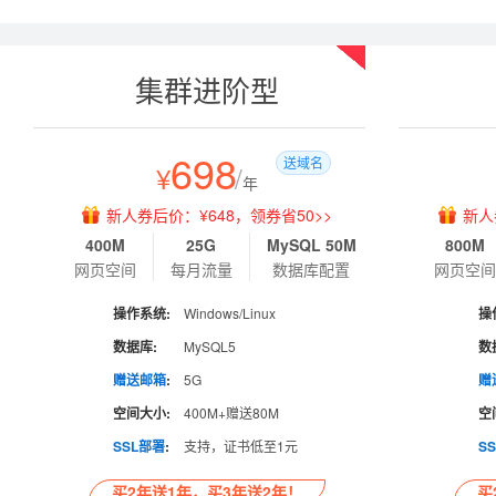
热销
集群进阶型
698
送域名
¥
/
年
新人券后价：¥648，领券省50>>
新人
400M
25G
MySQL 50M
800M
网页空间
每月流量
数据库配置
网页空
操作系统:
Windows/Linux
操
数据库:
MySQL5
数
赠送邮箱
:
5G
赠
空间大小:
400M+赠送80M
空
SSL部署
:
支持，证书低至1元
S
买2年送1年，买3年送2年！
买