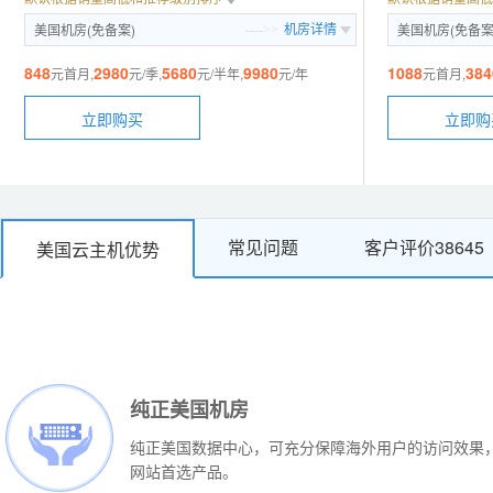
美国机房(免备案)
美国机房(免备案
---->>
机房详情
848
2980
5680
9980
1088
384
元首月,
元/季,
元/半年,
元/年
元首月,
立即购买
立即购
商务1型VPS主机
商务2型VPS主机
常见问题
客户评价
38645
美国云主机优势
热销
处理器:
处理器:
IntelXeon 5645/E5-2620*4
(四核)
IntelXeon 5645/E5-2620*
系 统:
系 统:
Windows 2003 sp2/CentOS 6.2
Windows 2003 sp2/CentO
网 卡:
网 卡:
Intel 1000M自适应以太网卡
Intel 1000M自适应以太网
纯正美国机房
内 存:
内 存:
2 GB ECC
3 GB ECC
纯正美国数据中心，可充分保障海外用户的访问效果
硬 盘:
硬 盘:
60G SAS硬盘
80G SAS硬盘
网站首选产品。
带 宽:
带 宽:
3M独享
3M独享