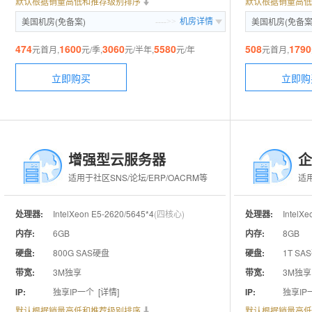
默认根据销量高低和推荐级别排序
默认根据销量高低
美国机房(免备案)
美国机房(免备案
---->>
机房详情
474
1600
3060
5580
508
1790
元首月,
元/季,
元/半年,
元/年
元首月,
立即购买
立即购
增强型云服务器
企
适用于社区SNS/论坛/ERP/OACRM等
适
处理器:
IntelXeon E5-2620/5645*4
(四核心)
处理器:
IntelX
内存:
6GB
内存:
8GB
硬盘:
800G SAS硬盘
硬盘:
1T SA
带宽:
3M独享
带宽:
3M独享
IP:
独享IP一个
[详情]
IP:
独享I
默认根据销量高低和推荐级别排序
默认根据销量高低