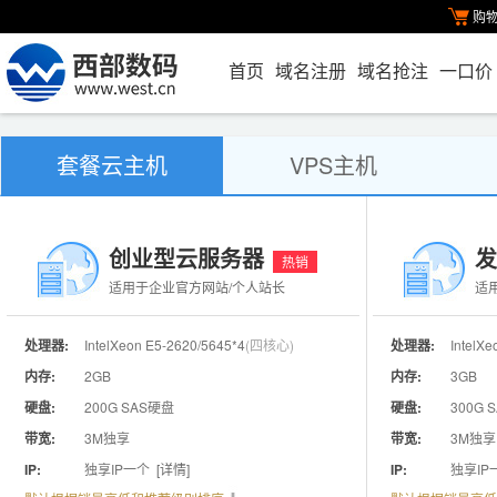
购
首页
域名注册
域名抢注
一口价
套餐云主机
VPS主机
创业型云服务器
发
热销
适用于企业官方网站/个人站长
适
处理器:
IntelXeon E5-2620/5645*4
(四核心)
处理器:
IntelX
内存:
2GB
内存:
3GB
硬盘:
200G SAS硬盘
硬盘:
300G 
带宽:
3M独享
带宽:
3M独享
IP:
独享IP一个
[详情]
IP:
独享I