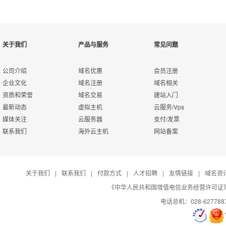
Q
我司海外云主机提供美国机房，数据都存储在国外，默认免费提供一个
A
关于我们
产品与服务
常见问题
公司介绍
域名优惠
会员注册
Q
企业文化
域名注册
域名相关
VPS主机是我司研发的第一代产品，套餐云主机是第二代，优化了
A
资质和荣誉
域名交易
建站入门
件或程序，部署各种互联网应用。
最新动态
虚拟主机
云服务/Vps
媒体关注
云服务器
支付/发票
联系我们
海外云主机
网站备案
Q
您可使用我司免费提供的 "
"西部数码网站管理助手"
" ，支持一键管
A
关于我们
|
联系我们
|
付款方式
|
人才招聘
|
友情链接
|
域名资
《中华人民共和国增值电信业务经营许可证》编号：B
Q
电话总机：028-627788
西部数码海外云主机可一键安装PHP5.2.17、Mysql5.1.61、Zend3.3.3、
A