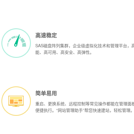
IP:
IP:
独享IP一个
[详情]
独享IP一个
[详情]
美国机房(免备案)
美国机房(免备案)
-->>
机房详情
-->>
机房
高速稳定
338
1180
3980
382
1340
4480
元首月,
元/季,
元/年
元首月,
元/季,
元/年
SAS磁盘阵列集群，企业级虚拟化技术和管理平台，
立即购买
立即购买
能、高可用、高安全、高弹性。
简单易用
重启、更换系统、远程控制等常见操作都能在管理面
便捷执行。“网站管理助手”帮您快速建站，轻松管理