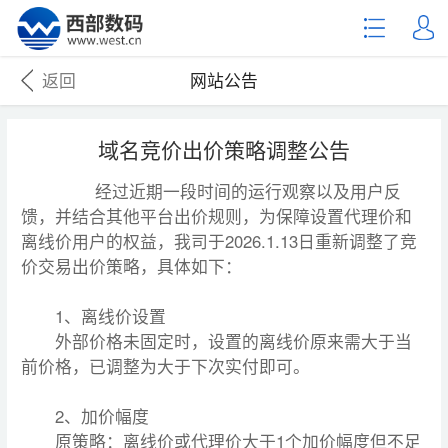
返回
网站公告
域名竞价出价策略调整公告
经过近期一段时间的运行观察以及用户反
馈，并结合其他平台出价规则，为保障设置代理价和
离线价用户的权益，我司于2026.1.13日重新调整了竞
价交易出价策略，具体如下：
1、离线价设置
外部价格未固定时，设置的离线价原来需大于当
前价格，已调整为大于下次实付即可。
2、加价幅度
原策略：
离线价或代理价大于1个加价幅度但不足