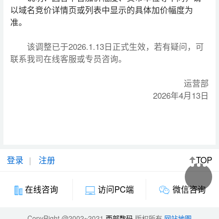
以域名竞价详情页或列表中显示的具体加价幅度为
准。
该调整已于2026.1.13日正式生效，若有疑问，可
联系我司在线客服或专员咨询。
运营部
2026年4月13日
登录
注册
TOP
微信咨询
在线咨询
访问PC端
CopyRight @2002~2021
西部数码
版权所有
网站地图