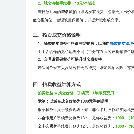
2、域名流拍手续费：10元/个域名
若释放拍卖的
域名流拍
（域名没有成交，包括无人出价
低心里价位，
合理
设置保留价，
以提升域名成交率。
三、拍卖成交价格说明
1、释放
拍卖成交价格
请在结拍后，以我司
释放拍卖管理
由于各合作的竞价规则不同（部分存在大客户折扣或金牌
2、合理设置
保留价可提升域名成交率
若保留价设置太高则容易无法成交，增加流拍风险，需支
四、拍卖收益计算方式
拍卖收益 = 成交价格 - 手续费 - 1年续费费用
示例：以域名成交价格为1000元举例说明
根据释放拍卖手续费规则
可知，非金卡用户收取实际成交
非金卡用户
手续费比例为18%，最终收益为：
1000 -（1
金卡会员的
手
续费比例为12%，最终收益为：
1000 -（1